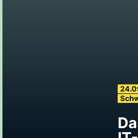
24.0
Schw
Da
IT-